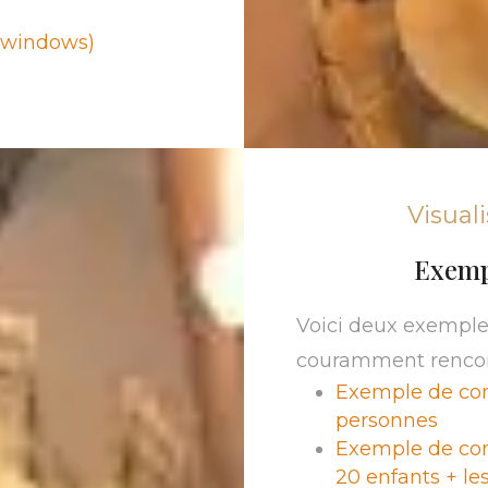
 (windows)
Visual
Exempl
Voici deux exemple
couramment rencon
Exemple de con
personnes
Exemple de con
20 enfants + les