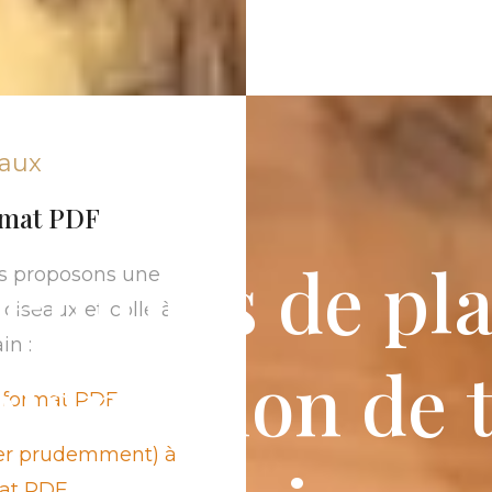
eaux
ormat PDF
emples de pl
us proposons une
ciseaux et colle à
in :
lantation de 
u format PDF
iser prudemment) à
mat PDF