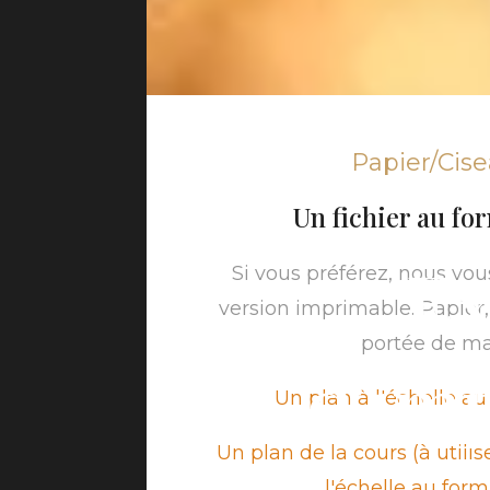
Papier/Cis
Un fichier au f
Ex
Si vous préférez, nous vo
version imprimable. Papier, 
portée de ma
d'imp
Un plan à l'échelle a
Un plan de la cours (à util
l'échelle au for