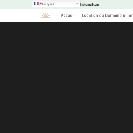
Français
+33610100354
vert.moulin@gmail.com
Accueil
Location du Domaine & Tar