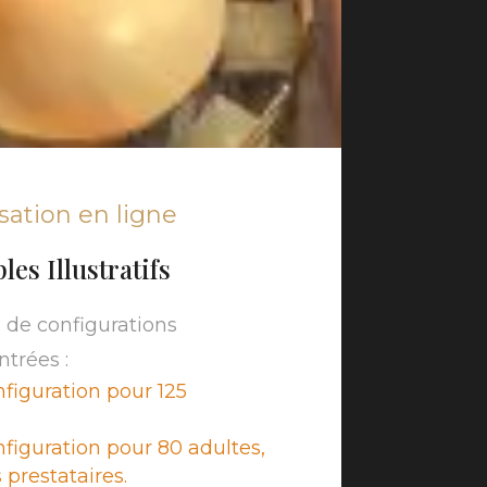
isation en ligne
es Illustratifs
 de configurations
trées :
figuration pour 125
figuration pour 80 adultes,
 prestataires.