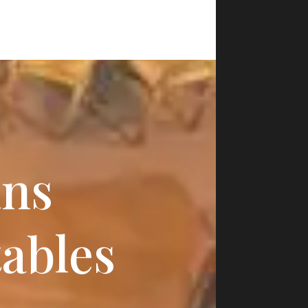
ans
tables