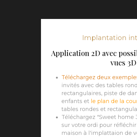
Implantation in
Application 2D avec possib
vues 3D
Téléchargez deux exemple
invités avec des tables ron
rectangulaires, piste de da
enfants et
le plan de la co
tables rondes et rectangula
Téléchargez "Sweet home 
sur votre ordi pour réfléchi
maison à l'implattaion de vo