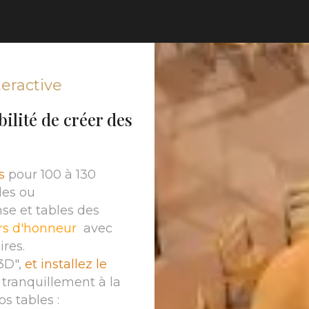
teractive
ilité de créer des
s
pour 100 à 130
des ou
nse et tables des
urs d'honneur
avec
ires.
3D",
et installez le
r tranquillement à la
s tables :